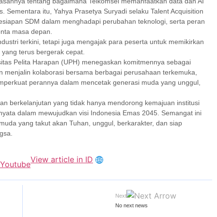
wasannya tentang bagaimana Telkomsel memanfaatkan data dan AI
s. Sementara itu, Yahya Prasetya Suryadi selaku Talent Acquisition
 kesiapan SDM dalam menghadapi perubahan teknologi, serta peran
enta masa depan.
ustri terkini, tetapi juga mengajak para peserta untuk memikirkan
 yang terus bergerak cepat.
sitas Pelita Harapan (UPH) menegaskan komitmennya sebagai
an menjalin kolaborasi bersama berbagai perusahaan terkemuka,
emperkuat perannya dalam mencetak generasi muda yang unggul,
raan berkelanjutan yang tidak hanya mendorong kemajuan institusi
i nyata dalam mewujudkan visi Indonesia Emas 2045. Semangat ini
uda yang takut akan Tuhan, unggul, berkarakter, dan siap
gsa.
View article in ID
Next
No next news