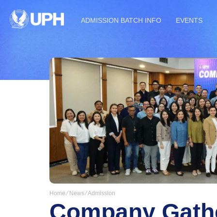
ADMISSION BATCH INFO
EVENTS
Home ⁄
News ⁄
Admission
Company Gathe