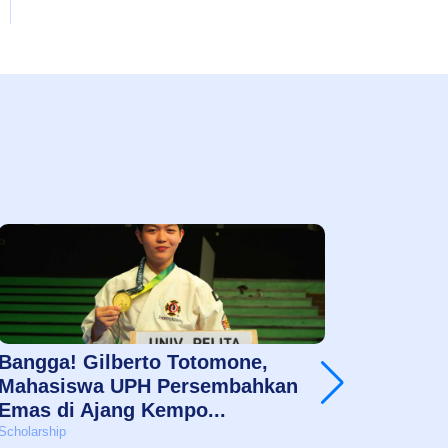
Bangga! Gilberto Totomone,
Jessic
Mahasiswa UPH Persembahkan
Mimpi 
Emas di Ajang Kempo...
Akadem
Scholarship
Scholarshi