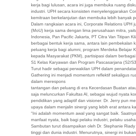
kerja bagi lulusan, acara ini juga membuka ruang di
industri. UPH secara konsisten menyelenggarakan C
kemitraan berkelanjutan dan membuka lebih banyak pe
Dalam rangkaian acara ini, Corporate Relations UP
(MoU) kerja sama dengan lima perusahaan mitra, yait
Indonesia, Pan Pacific Jakarta, PT Citra Van Titipan K
berbagai bentuk kerja sama, antara lain pembekalan
peluang kerja bagi alumni, program Merdeka Belajar
kepada Masyarakat (PKM), partisipasi dalam berbagai 
S1 Kelas Karyawan dan Program Pascasarjana (S2/S3
Turut hadir sebagai perwakilan UPH dalam penand
Gathering ini menjadi momentum reflektif sekaligus ru
dalam merespons
tantangan dan peluang di era Kecerdasan Buatan atau 
saja meluncurkan Fakultas AI, sebagai wujud nyata 
pendidikan yang adaptif dan visioner. Dr. Jerry pun 
upaya dalam menjalin sinergi yang lebih erat antara k
“Ini adalah momentum awal yang sangat baik. Saatnya
manfaat nyata, baik bagi pelaku industri, pelaku usah
Sambutan turut disampaikan oleh Dr. Stephanie Riady
tinggi dan dunia industri. Menurutnya, sinergi ini bu