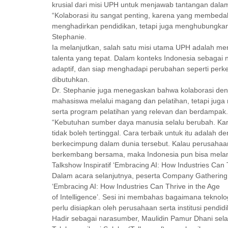
krusial dari misi UPH untuk menjawab tantangan da
“Kolaborasi itu sangat penting, karena yang membeda
menghadirkan pendidikan, tetapi juga menghubungkan p
Stephanie.
Ia melanjutkan, salah satu misi utama UPH adalah me
talenta yang tepat. Dalam konteks Indonesia sebaga
adaptif, dan siap menghadapi perubahan seperti perk
dibutuhkan.
Dr. Stephanie juga menegaskan bahwa kolaborasi d
mahasiswa melalui magang dan pelatihan, tetapi jug
serta program pelatihan yang relevan dan berdampak.
“Kebutuhan sumber daya manusia selalu berubah. Karen
tidak boleh tertinggal. Cara terbaik untuk itu adalah
berkecimpung dalam dunia tersebut. Kalau perusahaan
berkembang bersama, maka Indonesia pun bisa melang
Talkshow Inspiratif ‘Embracing AI: How Industries Can T
Dalam acara selanjutnya, peserta Company Gathering 
‘Embracing AI: How Industries Can Thrive in the Age
of Intelligence’. Sesi ini membahas bagaimana teknol
perlu disiapkan oleh perusahaan serta institusi pendid
Hadir sebagai narasumber, Maulidin Pamur Dhani sel