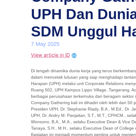
UPH Dan Dunia 
SDM Unggul Ha
7 May 2025
View article in ID
Di tengah dinamika dunia kerja yang terus berkembang,
dalam mencetak lulusan yang siap menghadapi tantanga
Harapan (UPH) melalui unit Corporate Relations men
Ruang 502, UPH Kampus Lippo Village, Tangerang. Aca
berbagai perusahaan terkemuka dari beragam sektor i
Company Gathering kali ini dihadiri oleh lebih dari 5
Presiden UPH, Dr. Stephanie Riady, B.A., M.Ed.; Dr. Je
UPH; Dr. Andry M. Panjaitan, S.T., M.T., CPHCM., sel
Wonsono, B.A., M.A., selaku Executive Dean & Vice De
Tanaya, S.H., M.H., selaku Executive Dean of College 
Kegiatan ini menjadi momentum penting untuk menjem