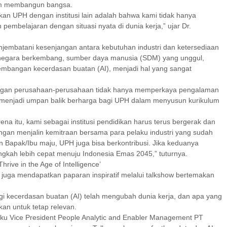
lam membangun bangsa.
kan UPH dengan institusi lain adalah bahwa kami tidak hanya
embelajaran dengan situasi nyata di dunia kerja,” ujar Dr.
njembatani kesenjangan antara kebutuhan industri dan ketersediaan
i negara berkembang, sumber daya manusia (SDM) yang unggul,
embangan kecerdasan buatan (AI), menjadi hal yang sangat
engan perusahaan-perusahaan tidak hanya memperkaya pengalaman
a menjadi umpan balik berharga bagi UPH dalam menyusun kurikulum
a itu, kami sebagai institusi pendidikan harus terus bergerak dan
 dengan menjalin kemitraan bersama para pelaku industri yang sudah
 Bapak/Ibu maju, UPH juga bisa berkontribusi. Jika keduanya
kah lebih cepat menuju Indonesia Emas 2045,” tuturnya.
hrive in the Age of Intelligence’
juga mendapatkan paparan inspiratif melalui talkshow bertemakan
ogi kecerdasan buatan (AI) telah mengubah dunia kerja, dan apa yang
ikan untuk tetap relevan.
aku Vice President People Analytic and Enabler Management PT