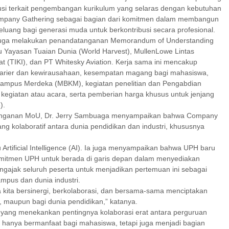
skusi terkait pengembangan kurikulum yang selaras dengan kebutuhan
ompany Gathering sebagai bagian dari komitmen dalam membangun
luang bagi generasi muda untuk berkontribusi secara profesional.
H juga melakukan penandatanganan Memorandum of Understanding
u Yayasan Tuaian Dunia (World Harvest), MullenLowe Lintas
ilat (TIKI), dan PT Whitesky Aviation. Kerja sama ini mencakup
 karier dan kewirausahaan, kesempatan magang bagi mahasiswa,
 Kampus Merdeka (MBKM), kegiatan penelitian dan Pengabdian
kegiatan atau acara, serta pemberian harga khusus untuk jenjang
).
atanganan MoU, Dr. Jerry Sambuaga menyampaikan bahwa Company
ang kolaboratif antara dunia pendidikan dan industri, khususnya
Artificial Intelligence (AI). Ia juga menyampaikan bahwa UPH baru
komitmen UPH untuk berada di garis depan dalam menyediakan
mengajak seluruh peserta untuk menjadikan pertemuan ini sebagai
ampus dan dunia industri.
 kita bersinergi, berkolaborasi, dan bersama-sama menciptakan
a, maupun bagi dunia pendidikan,” katanya.
 yang menekankan pentingnya kolaborasi erat antara perguruan
kan hanya bermanfaat bagi mahasiswa, tetapi juga menjadi bagian