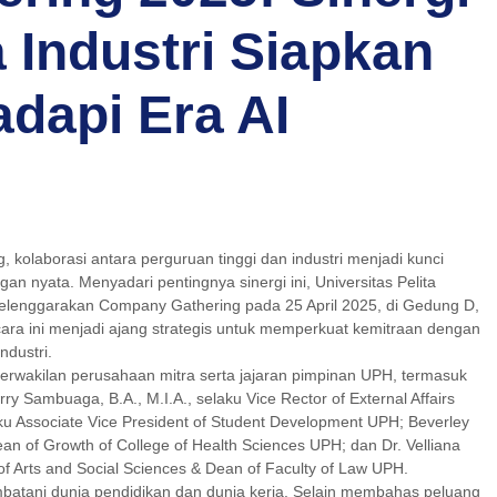
Industri Siapkan
dapi Era AI
 kolaborasi antara perguruan tinggi dan industri menjadi kunci
n nyata. Menyadari pentingnya sinergi ini, Universitas Pelita
yelenggarakan Company Gathering pada 25 April 2025, di Gedung D,
ra ini menjadi ajang strategis untuk memperkuat kemitraan dengan
ndustri.
0 perwakilan perusahaan mitra serta jajaran pimpinan UPH, termasuk
rry Sambuaga, B.A., M.I.A., selaku Vice Rector of External Affairs
aku Associate Vice President of Student Development UPH; Beverley
an of Growth of College of Health Sciences UPH; dan Dr. Velliana
of Arts and Social Sciences & Dean of Faculty of Law UPH.
batani dunia pendidikan dan dunia kerja. Selain membahas peluang