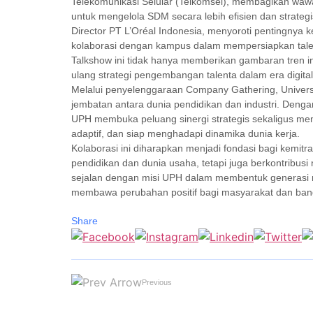
Telekomunikasi Selular (Telkomsel), membagikan wa
untuk mengelola SDM secara lebih efisien dan strategi
Director PT L’Oréal Indonesia, menyoroti pentingnya
kolaborasi dengan kampus dalam mempersiapkan tal
Talkshow ini tidak hanya memberikan gambaran tren ind
ulang strategi pengembangan talenta dalam era digital
Melalui penyelenggaraan Company Gathering, Univer
jembatan antara dunia pendidikan dan industri. Deng
UPH membuka peluang sinergi strategis sekaligus m
adaptif, dan siap menghadapi dinamika dunia kerja.
Kolaborasi ini diharapkan menjadi fondasi bagi kemit
pendidikan dan dunia usaha, tetapi juga berkontribus
sejalan dengan misi UPH dalam membentuk generasi m
membawa perubahan positif bagi masyarakat dan ban
Share
Previous