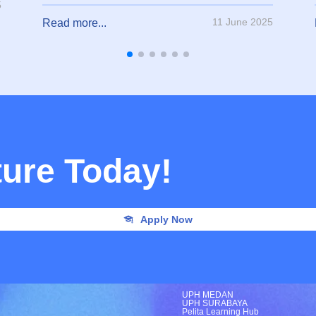
5
11 June 2025
Read more...
ture Today!
Apply Now
UPH MEDAN
UPH SURABAYA
Pelita Learning Hub