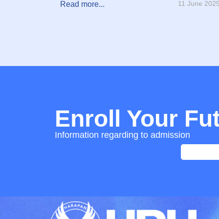
11 June 202
Read more...
Enroll Your Fu
Information regarding to admission